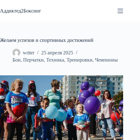
Перейти
к
Аддиктед2Боксинг
сути
Желаем успехов и спортивных достижений
writer
25 апреля 2025
Бои
,
Перчатки
,
Техника
,
Тренировки
,
Чемпионы